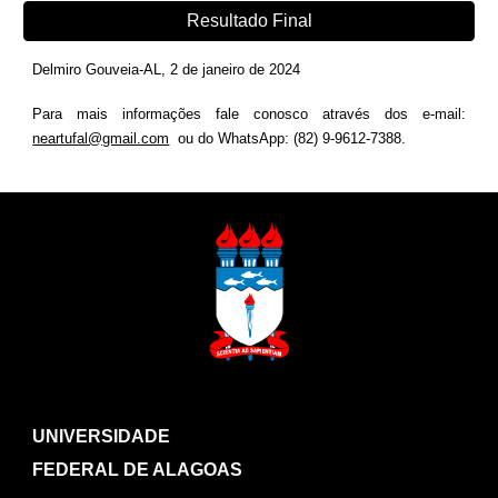
Resultado Final
Delmiro Gouveia-AL, 2
de
janeiro
de 202
4
Para mais informações fale conosco através dos e-mail:
neartufal@gmail.com
ou do WhatsApp: (82) 9-9612-7388.
UNIVERSIDADE
FEDERAL DE ALAGOAS