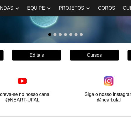
ENDAS
EQUIPE
PROJETOS
COROS
CU
ip to main content
Skip to navigat
Editais
Cursos
screva-se no nosso canal
Siga o nosso Instagra
@NEART-UFAL
@neart.ufal