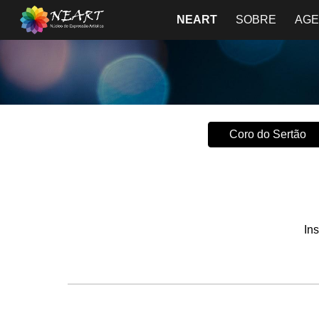
NEART
SOBRE
AG
Sk
Coro do Sertão
In